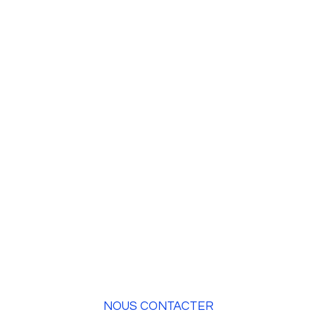
ACTUALITÉS
FAQ
VOL D'INITIATION
ESPACE PRESSE
BROCHURE
NOUS CONTACTER