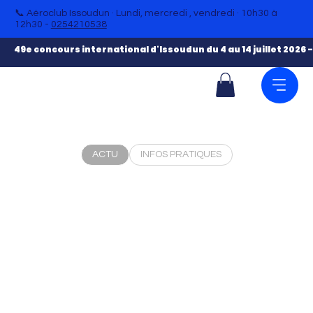
📞 Aéroclub Issoudun · Lundi, mercredi , vendredi · 10h30 à
12h30 -
0254210538
49e concours international d'Issoudun du 4 au 14 juillet 2026 -
ACTU
INFOS PRATIQUES