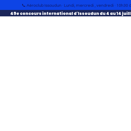
📞 Aéroclub Issoudun · Lundi, mercredi , vendredi · 10h30 
49e concours international d'Issoudun du 4 au 14 juill