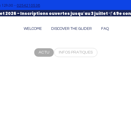
à 12h30 -
0254210538
et 2026 - Inscriptions ouvertes jusqu'au 3 juillet
WELCOME
DISCOVER THE GLIDER
FAQ
ACTU
INFOS PRATIQUES