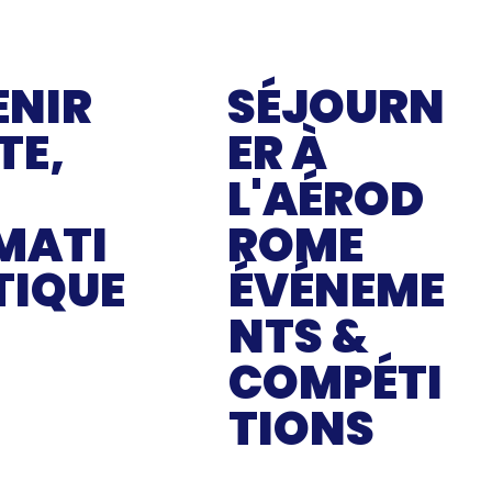
SÉJOURN
ENIR
ER À
TE,
L'AÉROD
ROME
MATI
TIQUE
ÉVÉNEME
Hébergement
NTS &
Tarifs séjour
Accès aérodrome
COMPÉTI
s pilotes
 & aides
TIONS
48è International d'Issoudun